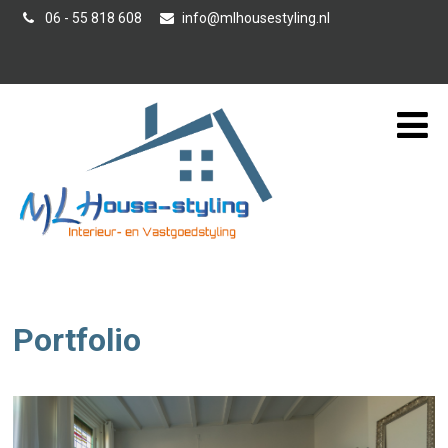
06 - 55 818 608
info@mlhousestyling.nl
Interieur-/ Verkoopstyling
Portfolio