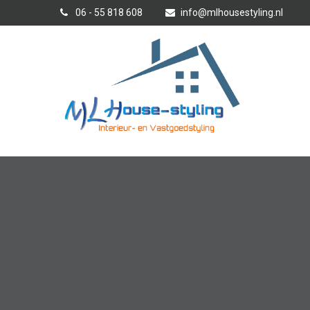
06 - 55 818 608
info@mlhousestyling.nl
Interieur-/ Verkoopstyling