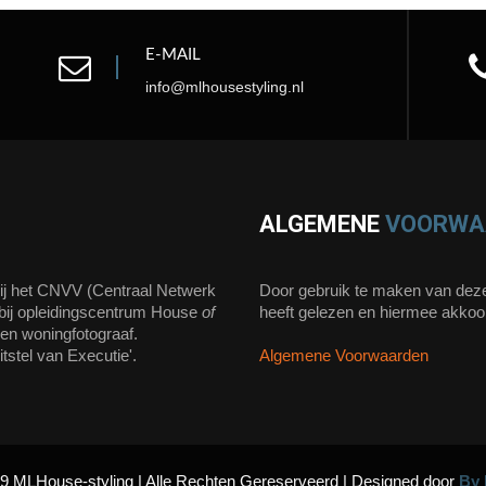
E-MAIL
info@mlhousestyling.nl
ALGEMENE
VOORWA
bij het CNVV (Centraal Netwerk
Door gebruik te maken van deze
n bij opleidingscentrum House
of
heeft gelezen en hiermee akkoo
t en woningfotograaf.
stel van Executie'.
Algemene Voorwaarden
9 MLHouse-styling | Alle Rechten Gereserveerd | Designed door
By 