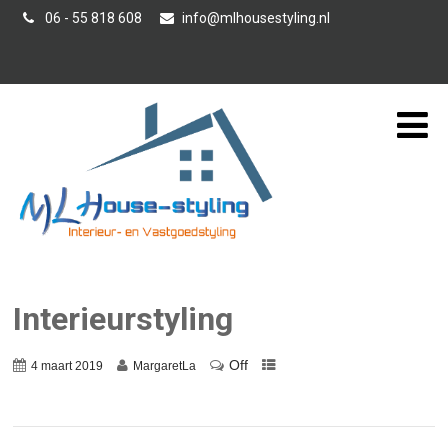
06 - 55 818 608
info@mlhousestyling.nl
Interieur-/ Verkoopstyling
Interieurstyling
Off
4 maart 2019
MargaretLa