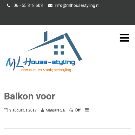
06 - 55 818 608
info@mlhousestyling.nl
Interieur-/ Verkoopstyling
Balkon voor
Off
9 augustus 2017
MargaretLa